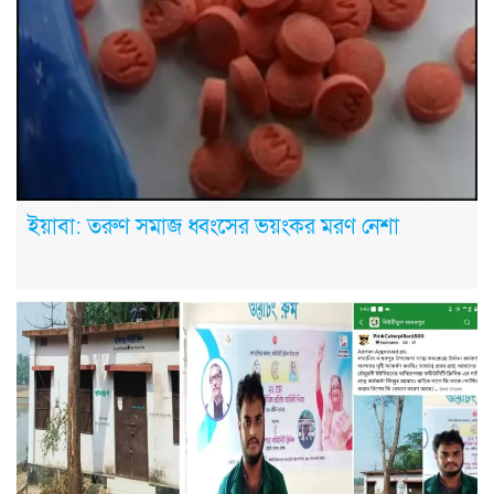
ইয়াবা: তরুণ সমাজ ধ্বংসের ভয়ংকর মরণ নেশা