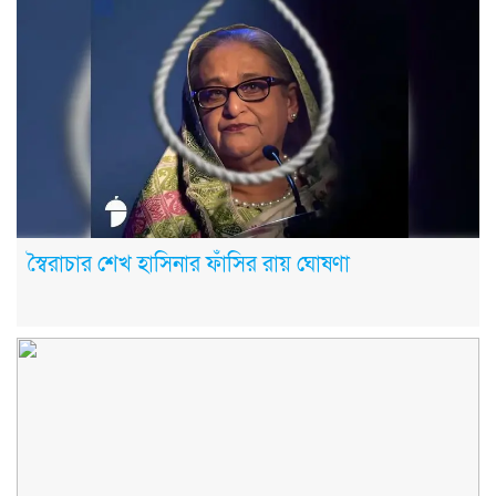
স্বৈরাচার শেখ হাসিনার ফাঁসির রায় ঘোষণা