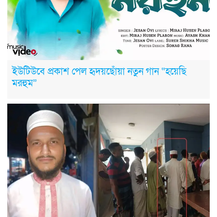
ইউটিউবে প্রকাশ পেল হৃদয়ছোঁয়া নতুন গান “হয়েছি
মরহুম”