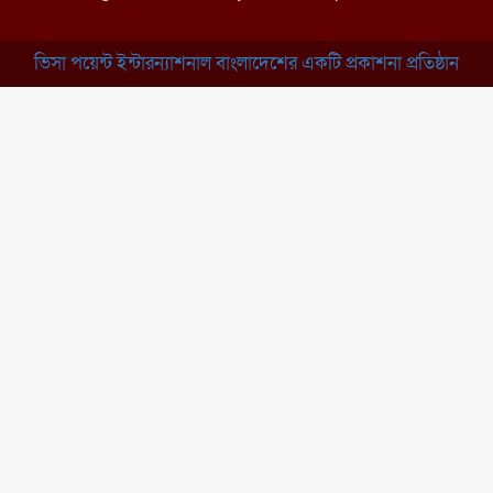
ভিসা পয়েন্ট ইন্টারন্যাশনাল বাংলাদেশের একটি প্রকাশনা প্রতিষ্ঠান
ব্রাহ্মণবাড়িয়া: নাসিরনগরের মাদ্রাসায় দুর্নীতির
অভিযোগ
মুন্সিগঞ্জ: খালেদা জিয়ার সুস্থতা কামনায় দোয়া
মাহফিল
চাঁপাইনবাবগঞ্জ: সরকারি কলেজ মাঠে ইসিপি
উদ্যোক্তা মেলা
কুমিল্লা: তিতাসে দেশীয় অস্ত্র ও নগদ টাকাসহ
বিএনপি নেতা আটক