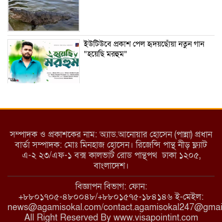
ইউটিউবে প্রকাশ পেল হৃদয়ছোঁয়া নতুন গান
“হয়েছি মরহুম”
ইয়াবা: তরুণ সমাজ ধ্বংসের ভয়ংকর মরণ
নেশা
সম্পাদক ও প্রকাশকের নাম: অ্যাড.আনোয়ার হোসেন (পান্না) প্রধান
বার্তা সম্পাদক: মোঃ মিনহাজ হোসেন। রিজেন্সি পান্থ নীড় ফ্ল্যাট
এ-২ ২৩/এফ-১ বক্স কালভার্ট রোড পান্থপথ ঢাকা ১২০৫,
মাধবপুরে কমিউনিটি ক্লিনিকে অনিয়মের
বাংলাদেশ।
অভিযোগ
বিজ্ঞাপন বিভাগ: ফোন:
+৮৮০১৭০৫-৪৮০০৪৮/+৮৮০১৫৭৫-১৮৪১৪৬ ই-মেইল:
news@agamisokal.com/contact.agamisokal247@gmai
রাজবাড়ী: বালিয়াকান্দিতে কিশোরীর ঝুলন্ত
All Right Reserved By www.visapointint.com
মরদেহ উদ্ধার