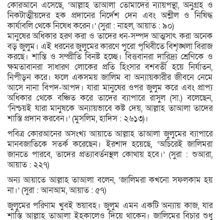
কোরআনে এসেছে, ‘আল্লাহ তাআলা তোমাদের ন্যায়পন্থা, অনুগ্রহ ও
নিকটাত্মীয়দের হক প্রদানের নির্দেশ দেন এবং অশ্লীল ও নিষিদ্ধ
কার্যাবলি থেকে নিষেধ করেন।’ (সুরা : নাহল, আয়াত : ৯০)
মানুষের অধিকার হরণ করা ও তাদের ধন-সম্পদ আত্মসাৎ করা অনেক
বড় জুলুম। এই ধরনের জুলুমের কারণে পুরো পৃথিবীতে বিশৃঙ্খলা বিরাজ
করছে। শান্তি ও সম্প্রীতি বিনষ্ট হচ্ছে। বিত্তবানরা দারিদ্র্য শ্রেণিকে ও
ক্ষমতাবানরা সাধারণ লোকের প্রতি হিংসার বশবর্তী হয়ে নির্যাতন,
নিপীড়ন করে। ফলে একসময় জালিম বা অন্যায়কারীর জীবনে নেমে
আসে নানা বিপদ-আপদ। যারা মানুষের ওপর জুলুম করে এবং প্রাপ্য
অধিকার থেকে বঞ্চিত করে তাদের ব্যাপারে রাসুল (সা.) বলেছেন,
‘নিশ্চয়ই যারা মানুষকে অন্যায়ভাবে কষ্ট দেয়, আল্লাহ তাআলা তাদের
শাস্তি প্রদান করবেন।’ (মুসলিম, হাদিস : ২৬১৩)।
পবিত্র কোরআনের অসংখ্য আয়াতে আল্লাহ তাআলা জুলুমের ব্যাপারে
মানবজাতিকে সতর্ক করেছেন। ইরশাদ হয়েছে, ‘অচিরেই জালিমরা
জানতে পারবে, তাদের প্রত্যাবর্তনস্থল কোথায় হবে।’ (সুরা : শুআরা,
আয়াত : ২২৭)
অন্য আয়াতে আল্লাহ তাআলা বলেন, ‘জালিমরা কখনো সফলকাম হয়
না।’ (সুরা : আনআম, আয়াত : ৫৭)
জুলুমের পরিণাম খুবই ভয়াবহ। জুলুম এমন একটি অন্যায় কাজ, যার
শাস্তি আল্লাহ তাআলা ইহকালেও দিয়ে থাকেন। জালিমের বিচার শুধু