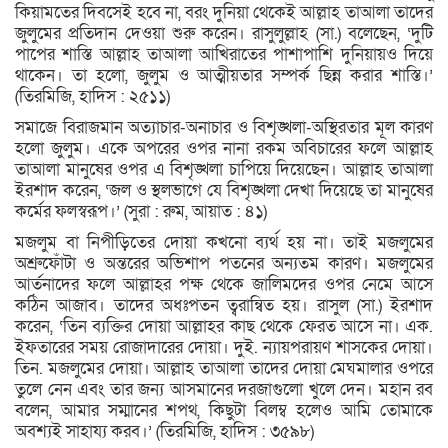
কিয়ামতের দিবসেই হবে না, বরং দুনিয়া থেকেই আল্লাহ তাআলা তাদের
জুলুমের প্রতিদান দেওয়া শুরু করেন। রাসুলুল্লাহ (সা.) বলেছেন, ‘দুটি
পাপের শাস্তি আল্লাহ তাআলা আখিরাতের পাশাপাশি দুনিয়ায়ও দিয়ে
থাকেন। তা হলো, জুলুম ও আত্মীয়তার সম্পর্ক ছিন্ন করার শাস্তি।’
(তিরমিজি, হাদিস : ২৫১১)
সমাজে বিরাজমান অত্যাচার-অনাচার ও বিশৃঙ্খলা-অস্থিরতার মূল কারণ
হলো জুলুম। একে অপরের ওপর নানা রকম অবিচারের ফলে আল্লাহ
তাআলা মানুষের ওপর এ বিশৃঙ্খলা চাপিয়ে দিয়েছেন। আল্লাহ তাআলা
ইরশাদ করেন, ‘জল ও স্থলভাগে যে বিশৃঙ্খলা দেখা দিয়েছে তা মানুষের
কর্মের ফলস্বরূপ।’ (সুরা : রুম, আয়াত : ৪১)
মজলুম বা নিপীড়িতের দোয়া কখনো ব্যর্থ হয় না। তাই মজলুমের
অশ্রুফোঁটা ও অন্তরের অভিশাপ পতনের অন্যতম কারণ। মজলুমের
আর্তনাদের ফলে আল্লাহর পক্ষ থেকে জালিমদের ওপর নেমে আসে
কঠিন আজাব। তাদের অধঃপতন ত্বরান্বিত হয়। রাসুল (সা.) ইরশাদ
করেন, ‘তিন ব্যক্তির দোয়া আল্লাহর কাছ থেকে ফেরত আসে না। এক.
ইফতারের সময় রোজাদারের দোয়া। দুই. ন্যায়পরায়ণ শাসকের দোয়া।
তিন. মজলুমের দোয়া। আল্লাহ তাআলা তাদের দোয়া মেঘমালার ওপরে
তুলে নেন এবং তার জন্য আসমানের দরজাগুলো খুলে দেন। মহান রব
বলেন, আমার সম্মানের শপথ, কিছুটা বিলম্ব হলেও আমি তোমাকে
অবশ্যই সাহায্য করব।’ (তিরমিজি, হাদিস : ৩৫৯৮)