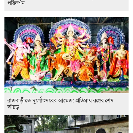
পরিদর্শন
রাজবাড়ীতে দুর্গোৎসবের আমেজ: প্রতিমায় রঙের শেষ
আঁচড়