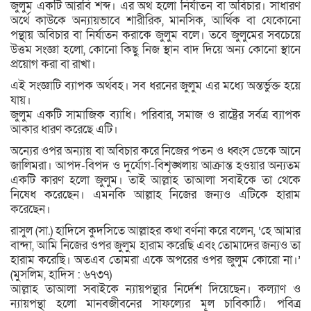
জুলুম একটি আরবি শব্দ। এর অর্থ হলো নির্যাতন বা অবিচার। সাধারণ
অর্থে কাউকে অন্যায়ভাবে শারীরিক, মানসিক, আর্থিক বা যেকোনো
পন্থায় অবিচার বা নির্যাতন করাকে জুলুম বলে। তবে জুলুমের সবচেয়ে
উত্তম সংজ্ঞা হলো, কোনো কিছু নিজ স্থান বাদ দিয়ে অন্য কোনো স্থানে
প্রয়োগ করা বা রাখা।
এই সংজ্ঞাটি ব্যাপক অর্থবহ। সব ধরনের জুলুম এর মধ্যে অন্তর্ভুক্ত হয়ে
যায়।
জুলুম একটি সামাজিক ব্যাধি। পরিবার, সমাজ ও রাষ্ট্রের সর্বত্র ব্যাপক
আকার ধারণ করেছে এটি।
অন্যের ওপর অন্যায় বা অবিচার করে নিজের পতন ও ধ্বংস ডেকে আনে
জালিমরা। আপদ-বিপদ ও দুর্যোগ-বিশৃঙ্খলায় আক্রান্ত হওয়ার অন্যতম
একটি কারণ হলো জুলুম। তাই আল্লাহ তাআলা সবাইকে তা থেকে
নিষেধ করেছেন। এমনকি আল্লাহ নিজের জন্যও এটিকে হারাম
করেছেন।
রাসুল (সা.) হাদিসে কুদসিতে আল্লাহর কথা বর্ণনা করে বলেন, ‘হে আমার
বান্দা, আমি নিজের ওপর জুলুম হারাম করেছি এবং তোমাদের জন্যও তা
হারাম করেছি। অতএব তোমরা একে অপরের ওপর জুলুম কোরো না।’
(মুসলিম, হাদিস : ৬৭৩৭)
আল্লাহ তাআলা সবাইকে ন্যায়পন্থার নির্দেশ দিয়েছেন। কল্যাণ ও
ন্যায়পন্থা হলো মানবজীবনের সাফল্যের মূল চাবিকাঠি। পবিত্র