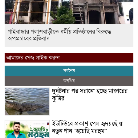
গাইবান্ধার পলাশবাড়ীতে ধর্মীয় প্রতিষ্ঠানের বিরুদ্ধে
অপপ্রচারের প্রতিবাদ
আমাদের পেজ লাইক করুন
সর্বশেষ
জনপ্রিয়
দুর্ঘটনার পর সরানো হচ্ছে মাজারের
কুমির
ইউটিউবে প্রকাশ পেল হৃদয়ছোঁয়া
নতুন গান “হয়েছি মরহুম”