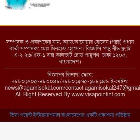
ইয়াবা: তরুণ সমাজ ধ্বংসের ভয়ংকর
মরণ নেশা
সম্পাদক ও প্রকাশকের নাম: অ্যাড.আনোয়ার হোসেন (পান্না) প্রধান
বার্তা সম্পাদক: মোঃ মিনহাজ হোসেন। রিজেন্সি পান্থ নীড় ফ্ল্যাট
এ-২ ২৩/এফ-১ বক্স কালভার্ট রোড পান্থপথ ঢাকা ১২০৫,
মাধবপুরে কমিউনিটি ক্লিনিকে
বাংলাদেশ।
অনিয়মের অভিযোগ
বিজ্ঞাপন বিভাগ: ফোন:
+৮৮০১৭০৫-৪৮০০৪৮/+৮৮০১৫৭৫-১৮৪১৪৬ ই-মেইল:
news@agamisokal.com/contact.agamisokal247@gmai
রাজবাড়ী: বালিয়াকান্দিতে কিশোরীর
All Right Reserved By www.visapointint.com
ঝুলন্ত মরদেহ উদ্ধার
ভিসা পয়েন্ট ইন্টারন্যাশনাল বাংলাদেশের একটি প্রকাশনা প্রতিষ্ঠান
ব্রাহ্মণবাড়িয়া: নাসিরনগরের মাদ্রাসায়
দুর্নীতির অভিযোগ