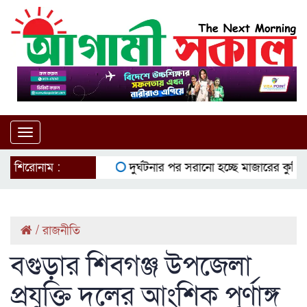
Toggle
navigation
শিরোনাম :
দুর্ঘটনার পর সরানো হচ্ছে মাজারের কুমির
/
রাজনীতি
বগুড়ার শিবগঞ্জ উপজেলা
প্রযুক্তি দলের আংশিক পূর্ণাঙ্গ