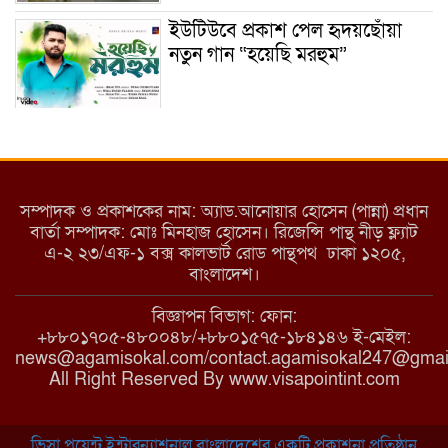
ইউটিউবে প্রকাশ পেল হৃদয়ছোঁয়া
নতুন গান “হয়েছি মরহুম”
ইয়াবা: তরুণ সমাজ ধ্বংসের ভয়ংকর
মরণ নেশা
সম্পাদক ও প্রকাশকের নাম: অ্যাড.আনোয়ার হোসেন (পান্না) প্রধান
বার্তা সম্পাদক: মোঃ মিনহাজ হোসেন। রিজেন্সি পান্থ নীড় ফ্ল্যাট
এ-২ ২৩/এফ-১ বক্স কালভার্ট রোড পান্থপথ ঢাকা ১২০৫,
মাধবপুরে কমিউনিটি ক্লিনিকে
বাংলাদেশ।
অনিয়মের অভিযোগ
বিজ্ঞাপন বিভাগ: ফোন:
+৮৮০১৭০৫-৪৮০০৪৮/+৮৮০১৫৭৫-১৮৪১৪৬ ই-মেইল:
news@agamisokal.com/contact.agamisokal247@gmai
রাজবাড়ী: বালিয়াকান্দিতে কিশোরীর
All Right Reserved By www.visapointint.com
ঝুলন্ত মরদেহ উদ্ধার
ভিসা পয়েন্ট ইন্টারন্যাশনাল বাংলাদেশের একটি প্রকাশনা প্রতিষ্ঠান