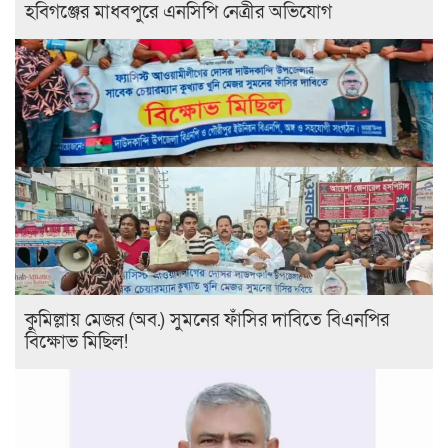
হবিগঞ্জের মাধবপুরে এনসিপি নেত্রীর অভিযোগ
কুমিল্লায় মেজর (অব.) সুমনের ফাঁসির দাবিতে বিএনপির
বিক্ষোভ মিছিল!