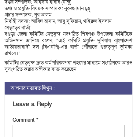
দপ্তর সম্পাদক: আহসান হাবীব (নান্টু)
তথ্য ও প্রযুক্তি বিষয়ক সম্পাদক: নুরুজ্জামান চুন্নু
প্রচার সম্পাদক: নুর আলম
নির্বাহী সদস্য: আবিদ হাসান, আবু সুফিয়ান, খাইরুল ইসলাম
নেতৃত্বের বার্তা:
বগুড়া জেলা কমিটির নেতৃবৃন্দ নবগঠিত শিবগঞ্জ উপজেলা কমিটিকে
অভিনন্দন জানিয়ে বলেন, “এই কমিটি প্রযুক্তি দুনিয়ায় বাংলাদেশ
জাতীয়তাবাদী দল (বিএনপি)-এর বার্তা পৌঁছাতে গুরুত্বপূর্ণ ভূমিকা
রাখবে।”
কমিটির নেতৃবৃন্দ দ্রুত কর্মপরিকল্পনা গ্রহণের মাধ্যমে সংগঠনকে আরও
সুসংগঠিত করার অঙ্গীকার ব্যক্ত করেছেন।
আপনার মতামত লিখুন :
Leave a Reply
Comment
*