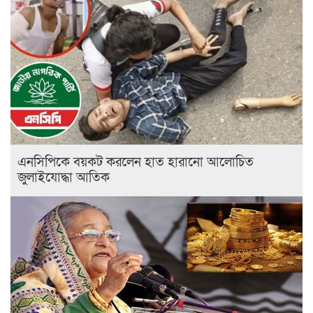
এনসিপিকে বয়কট করলেন হাত হারানো আলোচিত
জুলাইযোদ্ধা আতিক