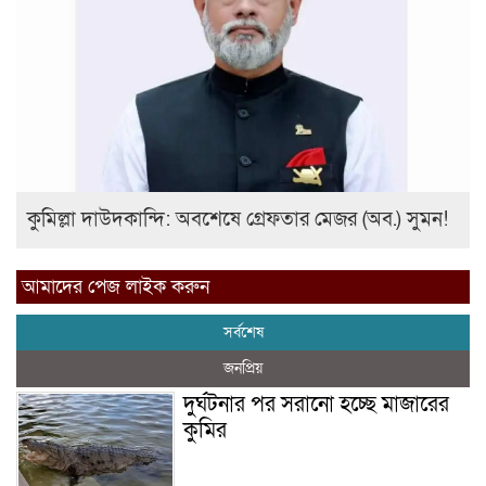
কুমিল্লা দাউদকান্দি: অবশেষে গ্রেফতার মেজর (অব.) সুমন!
আমাদের পেজ লাইক করুন
সর্বশেষ
জনপ্রিয়
দুর্ঘটনার পর সরানো হচ্ছে মাজারের
কুমির