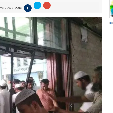
ime View
/
Share