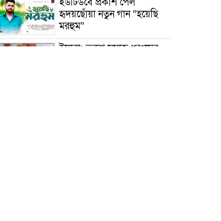
ইউটিউবে প্রকাশ পেল
হৃদয়ছোঁয়া নতুন গান “হয়েছি
মরহুম”
ইয়াবা: তরুণ সমাজ ধ্বংসের
ভয়ংকর মরণ নেশা
মাধবপুরে কমিউনিটি ক্লিনিকে
অনিয়মের অভিযোগ
রাজবাড়ী: বালিয়াকান্দিতে
কিশোরীর ঝুলন্ত মরদেহ উদ্ধার
ব্রাহ্মণবাড়িয়া: নাসিরনগরের
মাদ্রাসায় দুর্নীতির অভিযোগ