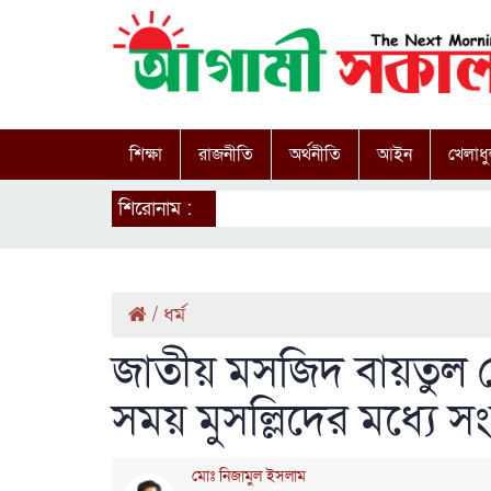
শিক্ষা
রাজনীতি
অর্থনীতি
আইন
খেলাধু
শিরোনাম :
/
ধর্ম
জাতীয় মসজিদ বায়তুল 
সময় মুসল্লিদের মধ্যে সংঘ
মোঃ নিজামুল ইসলাম