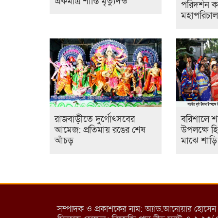
একমাত্র শাস্তি মৃত্যুদন্ড
পরিদর্শন
মহাপরিচা
রাজবাড়ীতে দুর্গোৎসবের
বরিশালে শার
আমেজ: প্রতিমায় রঙের শেষ
উপলক্ষে হিন
আঁচড়
মাঝে শাড়
সম্পাদক ও প্রকাশকের নাম: অ্যাড.আনোয়ার হোসেন (পান