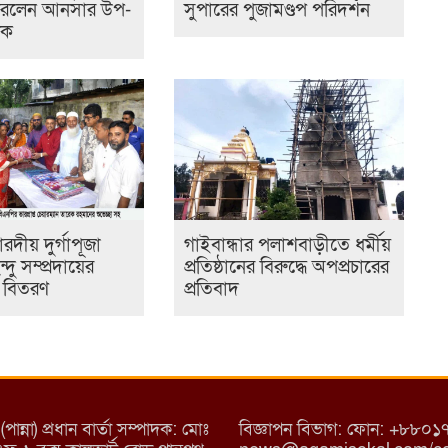
 করলেন আনসার উপ-
সুপারের পুজামণ্ডপ পরিদর্শন
লক
দীয় দুর্গাপূজা
গাইবান্ধার পলাশবাড়ীতে ধর্মীয়
্দু সম্প্রদায়ের
প্রতিষ্ঠানের বিরুদ্ধে অপপ্রচারের
ি বিতরণ
প্রতিবাদ
্না) প্রধান বার্তা সম্পাদক: মোঃ
বিজ্ঞাপন বিভাগ: ফোন: +৮