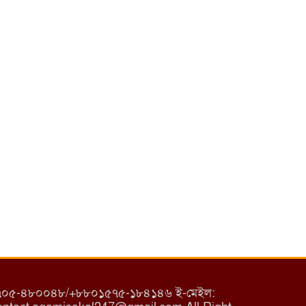
৮০১৭০৫-৪৮০০৪৮/+৮৮০১৫৭৫-১৮৪১৪৬ ই-মেইল: