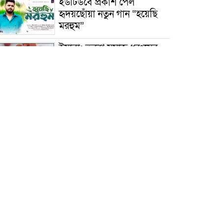
ইউটিউবে প্রকাশ পেল
হৃদয়ছোঁয়া নতুন গান “হয়েছি
মরহুম”
ইয়াবা: তরুণ সমাজ ধ্বংসের
ভয়ংকর মরণ নেশা
মাধবপুরে কমিউনিটি ক্লিনিকে
অনিয়মের অভিযোগ
রাজবাড়ী: বালিয়াকান্দিতে
কিশোরীর ঝুলন্ত মরদেহ উদ্ধার
ব্রাহ্মণবাড়িয়া: নাসিরনগরের
মাদ্রাসায় দুর্নীতির অভিযোগ