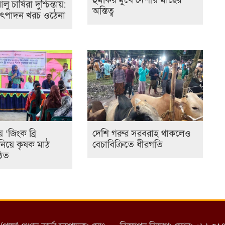
হুমকির মুখে দেশীয় মাছের
আলু চাষিরা দুশ্চিন্তায়:
অস্তিত্ব
উৎপাদন খরচ ওঠেনা
ে ‘জিংক ব্রি
দেশি গরুর সরবরাহ থাকলেও
নিয়ে কৃষক মাঠ
বেচাবিক্রিতে ধীরগতি
ঠিত