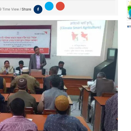
9 Time View
/
Share