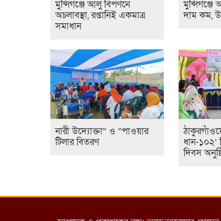
মুন্সিগঞ্জে আলু বিপণনে
মুন্সিগঞ্জে 
অচলাবস্থা, রপ্তানিই একমাত্র
দাম কম, 
সমাধান
নারী উদ্যোক্তা” ও “পাওয়ার
ঠাকুরগাঁওয়
টিলার বিতরণ
ধান-১০২’ 
দিবস অনুষ্