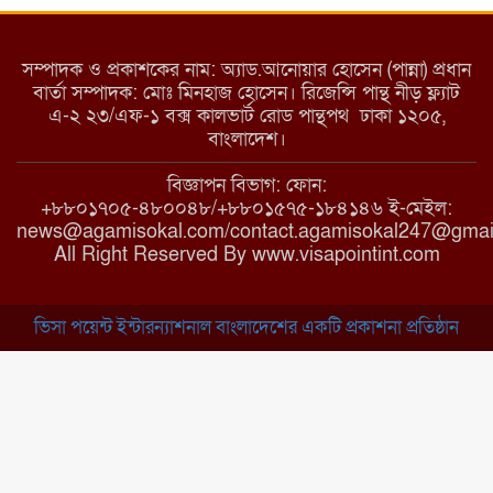
মরণ নেশা
সম্পাদক ও প্রকাশকের নাম: অ্যাড.আনোয়ার হোসেন (পান্না) প্রধান
বার্তা সম্পাদক: মোঃ মিনহাজ হোসেন। রিজেন্সি পান্থ নীড় ফ্ল্যাট
এ-২ ২৩/এফ-১ বক্স কালভার্ট রোড পান্থপথ ঢাকা ১২০৫,
মাধবপুরে কমিউনিটি ক্লিনিকে
বাংলাদেশ।
অনিয়মের অভিযোগ
বিজ্ঞাপন বিভাগ: ফোন:
+৮৮০১৭০৫-৪৮০০৪৮/+৮৮০১৫৭৫-১৮৪১৪৬ ই-মেইল:
news@agamisokal.com/contact.agamisokal247@gmai
রাজবাড়ী: বালিয়াকান্দিতে কিশোরীর
All Right Reserved By www.visapointint.com
ঝুলন্ত মরদেহ উদ্ধার
ভিসা পয়েন্ট ইন্টারন্যাশনাল বাংলাদেশের একটি প্রকাশনা প্রতিষ্ঠান
ব্রাহ্মণবাড়িয়া: নাসিরনগরের মাদ্রাসায়
দুর্নীতির অভিযোগ
মুন্সিগঞ্জ: খালেদা জিয়ার সুস্থতা