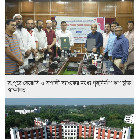
রংপুরে বেরোবি ও রূপালী ব্যাংকের মধ্যে গৃহনির্মাণ ঋণ চুক্তি
স্বাক্ষরিত