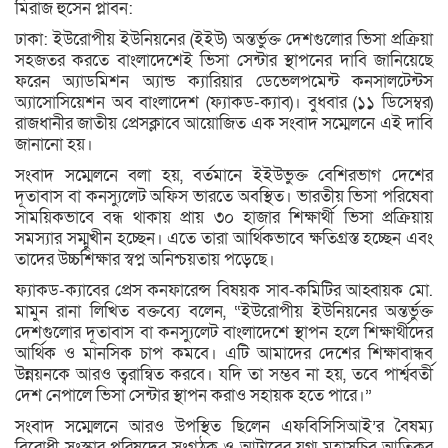
মিরাজ হুসেন প্লাবন:
ঢাকা: ইউরোপীয় ইউনিয়নের (ইইউ) অন্তর্ভুক্ত দেশগুলোর ভিসা প্রক্রিয়া
সহজতর করতে বাংলাদেশেই ভিসা সেন্টার স্থাপনের দাবি জানিয়েছে
ফরেন অ্যাডমিশন অ্যান্ড ক্যারিয়ার ডেভেলপমেন্ট কনসালটেন্টস
অ্যাসোসিয়েশন অব বাংলাদেশ (ফ্যাকড-ক্যাব)। বুধবার (১১ ডিসেম্বর)
রাজধানীর জাতীয় প্রেসক্লাবে আয়োজিত এক সংবাদ সম্মেলনে এই দাবি
জানানো হয়।
সংবাদ সম্মেলনে বলা হয়, বর্তমানে ইইউভুক্ত বেশিরভাগ দেশের
দূতাবাস বা কনস্যুলেট অফিস ভারতে অবস্থিত। ভারতীয় ভিসা পরিষেবা
সাময়িকভাবে বন্ধ থাকায় প্রায় ৩০ হাজার শিক্ষার্থী ভিসা প্রক্রিয়ায়
সমস্যার সম্মুখীন হচ্ছেন। এতে তারা আর্থিকভাবে ক্ষতিগ্রস্ত হচ্ছেন এবং
তাদের উচ্চশিক্ষার স্বপ্ন অনিশ্চয়তায় পড়েছে।
ফ্যাকড-ক্যাবের প্রেস কনফারেন্স বিষয়ক সাব-কমিটির আহ্বায়ক মো.
মামুন রানা লিখিত বক্তব্যে বলেন, “ইউরোপীয় ইউনিয়নের অন্তর্ভুক্ত
দেশগুলোর দূতাবাস বা কনস্যুলেট বাংলাদেশে স্থাপন হলে শিক্ষার্থীদের
আর্থিক ও মানসিক চাপ কমবে। এটি আমাদের দেশের শিক্ষাবান্ধব
উন্নয়নকে আরও ত্বরান্বিত করবে। যদি তা সম্ভব না হয়, তবে পার্শ্ববর্তী
দেশ নেপালে ভিসা সেন্টার স্থাপন করাও সহায়ক হতে পারে।”
সংবাদ সম্মেলনে আরও উপস্থিত ছিলেন এফবিসিসিআই’র বৈষম্য
বিরোধী সংস্কার পরিষদের সংগঠক ও আটাবের যুগ্ম মহাসচিব আতিকুর