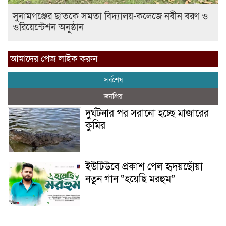
সুনামগঞ্জের ছাতকে সমতা বিদ্যালয়-কলেজে নবীন বরণ ও
ওরিয়েন্টেশন অনুষ্ঠান
আমাদের পেজ লাইক করুন
সর্বশেষ
জনপ্রিয়
দুর্ঘটনার পর সরানো হচ্ছে মাজারের
কুমির
ইউটিউবে প্রকাশ পেল হৃদয়ছোঁয়া
নতুন গান “হয়েছি মরহুম”
ইয়াবা: তরুণ সমাজ ধ্বংসের ভয়ংকর