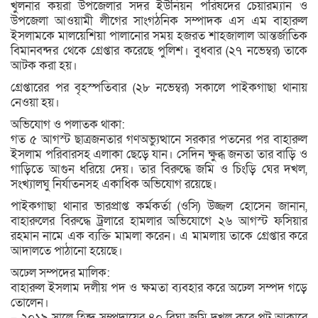
খুলনার কয়রা উপজেলার সদর ইউনিয়ন পরিষদের চেয়ারম্যান ও
উপজেলা আওয়ামী লীগের সাংগঠনিক সম্পাদক এস এম বাহারুল
ইসলামকে মালয়েশিয়া পালানোর সময় হজরত শাহজালাল আন্তর্জাতিক
বিমানবন্দর থেকে গ্রেপ্তার করেছে পুলিশ। বুধবার (২৭ নভেম্বর) তাকে
আটক করা হয়।
গ্রেপ্তারের পর বৃহস্পতিবার (২৮ নভেম্বর) সকালে পাইকগাছা থানায়
নেওয়া হয়।
অভিযোগ ও পলাতক থাকা:
গত ৫ আগস্ট ছাত্রজনতার গণঅভ্যুত্থানে সরকার পতনের পর বাহারুল
ইসলাম পরিবারসহ এলাকা ছেড়ে যান। সেদিন ক্ষুব্ধ জনতা তার বাড়ি ও
গাড়িতে আগুন ধরিয়ে দেয়। তার বিরুদ্ধে জমি ও চিংড়ি ঘের দখল,
সংখ্যালঘু নির্যাতনসহ একাধিক অভিযোগ রয়েছে।
পাইকগাছা থানার ভারপ্রাপ্ত কর্মকর্তা (ওসি) উজ্জল হোসেন জানান,
বাহারুলের বিরুদ্ধে ট্রলারে হামলার অভিযোগে ২৬ আগস্ট ফসিয়ার
রহমান নামে এক ব্যক্তি মামলা করেন। এ মামলায় তাকে গ্রেপ্তার করে
আদালতে পাঠানো হয়েছে।
অঢেল সম্পদের মালিক:
বাহারুল ইসলাম দলীয় পদ ও ক্ষমতা ব্যবহার করে অঢেল সম্পদ গড়ে
তোলেন।
– ২০১৯ সালে হিন্দু সম্প্রদায়ের ৪০ বিঘা জমি দখল করে প্লট আকারে