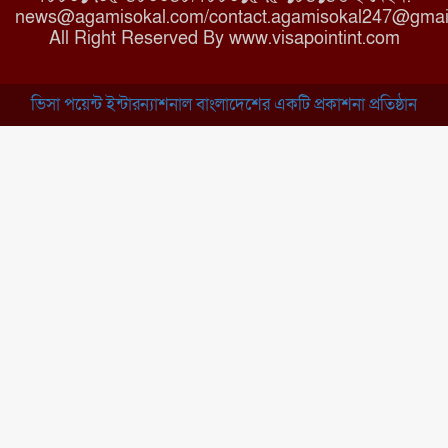
news@agamisokal.com/contact.agamisokal247@gmai
রাজবাড়ী: বালিয়াকান্দিতে কিশোরীর
All Right Reserved By www.visapointint.com
ঝুলন্ত মরদেহ উদ্ধার
ভিসা পয়েন্ট ইন্টারন্যাশনাল বাংলাদেশের একটি প্রকাশনা প্রতিষ্ঠান
ব্রাহ্মণবাড়িয়া: নাসিরনগরের মাদ্রাসায়
দুর্নীতির অভিযোগ
মুন্সিগঞ্জ: খালেদা জিয়ার সুস্থতা
কামনায় দোয়া মাহফিল
চাঁপাইনবাবগঞ্জ: সরকারি কলেজ
মাঠে ইসিপি উদ্যোক্তা মেলা