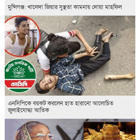
মুন্সিগঞ্জ: খালেদা জিয়ার সুস্থতা কামনায় দোয়া মাহফিল
এনসিপিকে বয়কট করলেন হাত হারানো আলোচিত
জুলাইযোদ্ধা আতিক