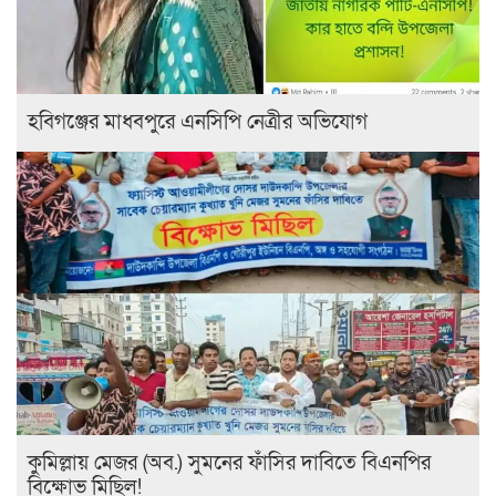
হবিগঞ্জের মাধবপুরে এনসিপি নেত্রীর অভিযোগ
কুমিল্লায় মেজর (অব.) সুমনের ফাঁসির দাবিতে বিএনপির
বিক্ষোভ মিছিল!