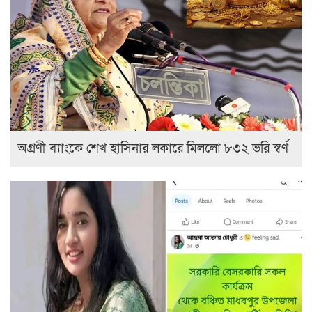
অগ্রণী ব্যাংকে শেখ হাসিনার লকারে মিললো ৮৩২ ভরি স্বর্ণ