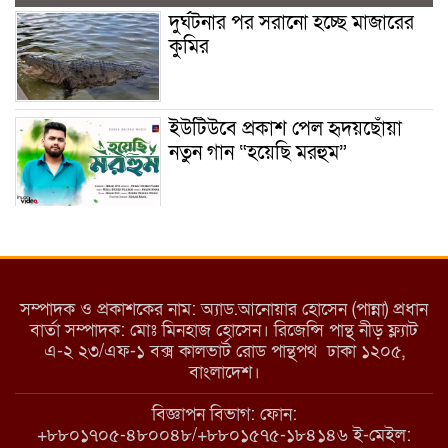
দুর্ঘটনার পর সরানো হচ্ছে মাজারের
কুমির
ইউটিউবে প্রকাশ পেল হৃদয়ছোঁয়া
নতুন গান “হয়েছি মরহুম”
ইয়াবা: তরুণ সমাজ ধ্বংসের ভয়ংকর
মরণ নেশা
সম্পাদক ও প্রকাশকের নাম: অ্যাড.আনোয়ার হোসেন (পান্না) প্রধান
বার্তা সম্পাদক: মোঃ মিনহাজ হোসেন। রিজেন্সি পান্থ নীড় ফ্ল্যাট
এ-২ ২৩/এফ-১ বক্স কালভার্ট রোড পান্থপথ ঢাকা ১২০৫,
মাধবপুরে কমিউনিটি ক্লিনিকে
বাংলাদেশ।
অনিয়মের অভিযোগ
বিজ্ঞাপন বিভাগ: ফোন:
+৮৮০১৭০৫-৪৮০০৪৮/+৮৮০১৫৭৫-১৮৪১৪৬ ই-মেইল: