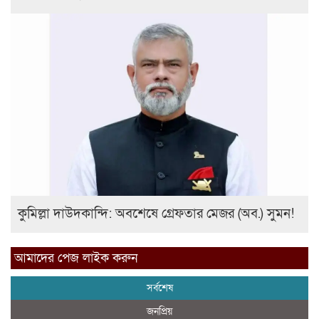
কুমিল্লা দাউদকান্দি: অবশেষে গ্রেফতার মেজর (অব.) সুমন!
আমাদের পেজ লাইক করুন
সর্বশেষ
জনপ্রিয়