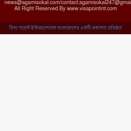
news@agamisokal.com/contact.agamisokal247@gmai
রাজবাড়ী: বালিয়াকান্দিতে কিশোরীর
All Right Reserved By www.visapointint.com
ঝুলন্ত মরদেহ উদ্ধার
ভিসা পয়েন্ট ইন্টারন্যাশনাল বাংলাদেশের একটি প্রকাশনা প্রতিষ্ঠান
ব্রাহ্মণবাড়িয়া: নাসিরনগরের মাদ্রাসায়
দুর্নীতির অভিযোগ
মুন্সিগঞ্জ: খালেদা জিয়ার সুস্থতা
কামনায় দোয়া মাহফিল
চাঁপাইনবাবগঞ্জ: সরকারি কলেজ
মাঠে ইসিপি উদ্যোক্তা মেলা