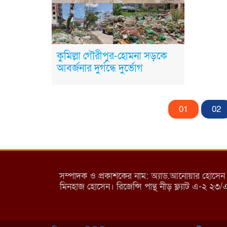
কুমিল্লা গৌরীপুর-হোমনা সড়কে
আবর্জনার দুর্গন্ধে দুর্ভোগ
01
02
সম্পাদক ও প্রকাশকের নাম: অ্যাড.আনোয়ার হোসেন (পান
মিনহাজ হোসেন। রিজেন্সি পান্থ নীড় ফ্ল্যাট এ-২ ২৩