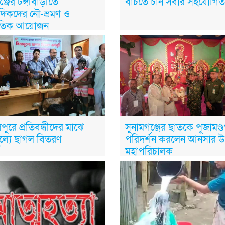
গঞ্জের টঙ্গীবাড়ীতে
বাঁচতে চান সবার সহযোগিতা
দিকদের নৌ-ভ্রমণ ও
্কৃতিক আয়োজন
পুরে প্রতিবন্ধীদের মাঝে
সুনামগঞ্জের ছাতকে পূজামণ্
ূল্যে ছাগল বিতরণ
পরিদর্শন করলেন আনসার 
মহাপরিচালক