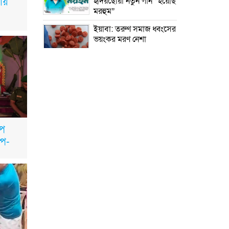
য়
হৃদয়ছোঁয়া নতুন গান “হয়েছি
মরহুম”
ইয়াবা: তরুণ সমাজ ধ্বংসের
ভয়ংকর মরণ নেশা
মাধবপুরে কমিউনিটি
ক্লিনিকে অনিয়মের অভিযোগ
রাজবাড়ী: বালিয়াকান্দিতে
কিশোরীর ঝুলন্ত মরদেহ
ডপ
উদ্ধার
উপ-
ব্রাহ্মণবাড়িয়া: নাসিরনগরের
মাদ্রাসায় দুর্নীতির অভিযোগ
মুন্সিগঞ্জ: খালেদা জিয়ার
সুস্থতা কামনায় দোয়া
মাহফিল
চাঁপাইনবাবগঞ্জ: সরকারি