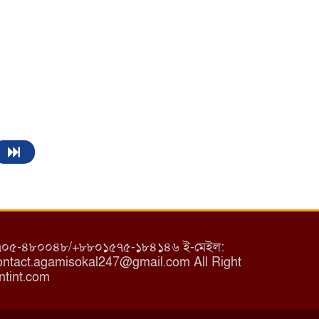
৮০১৭০৫-৪৮০০৪৮/+৮৮০১৫৭৫-১৮৪১৪৬ ই-মেইল:
tact.agamisokal247@gmail.com All Right
ntint.com