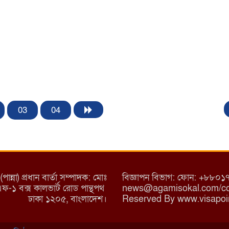
03
04
্না) প্রধান বার্তা সম্পাদক: মোঃ
বিজ্ঞাপন বিভাগ: ফোন: +৮
/এফ-১ বক্স কালভার্ট রোড পান্থপথ
news@agamisokal.com/con
ঢাকা ১২০৫, বাংলাদেশ।
Reserved By www.visapoi