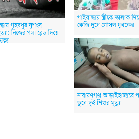
গাইবান্ধায় স্ত্রীকে তালাক দ
কেজি দুধে গোসল যুবকের
ন্ধায় গৃহবধূর নৃশংস
ত্যা: নিজের গলা ব্লেড দিয়ে
ৃত্যু
নারায়ণগঞ্জ আড়াইহাজারে প
ডুবে দুই শিশুর মৃত্যু