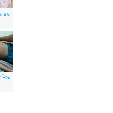
কলেজ মাঠে ইসিপি
উদ্যোক্তা মেলা
িয়ে ৪০
কুমিল্লা: তিতাসে দেশীয় অস্ত্র
ও নগদ টাকাসহ বিএনপি
নেতা আটক
দেশজুড়ে বিজয়ের মাসের
আবহ-বাংলাদেশজুড়ে
গৌরবের সূচনা
ানিতে