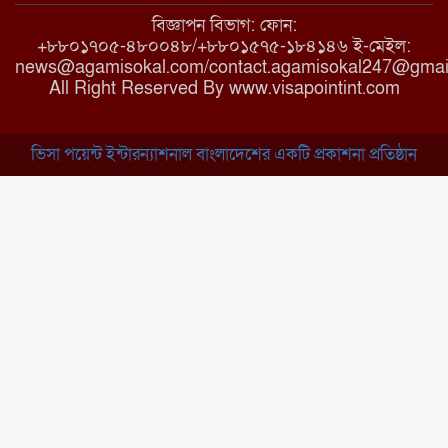
বিজ্ঞাপন বিভাগ: ফোন:
+৮৮০১৭০৫-৪৮০০৪৮/+৮৮০১৫৭৫-১৮৪১৪৬ ই-মেইল:
news@agamisokal.com/contact.agamisokal247@gmai
রাজবাড়ী: বালিয়াকান্দিতে কিশোরীর
All Right Reserved By www.visapointint.com
ঝুলন্ত মরদেহ উদ্ধার
ভিসা পয়েন্ট ইন্টারন্যাশনাল বাংলাদেশের একটি প্রকাশনা প্রতিষ্ঠান
ব্রাহ্মণবাড়িয়া: নাসিরনগরের মাদ্রাসায়
দুর্নীতির অভিযোগ
মুন্সিগঞ্জ: খালেদা জিয়ার সুস্থতা
কামনায় দোয়া মাহফিল
চাঁপাইনবাবগঞ্জ: সরকারি কলেজ
মাঠে ইসিপি উদ্যোক্তা মেলা