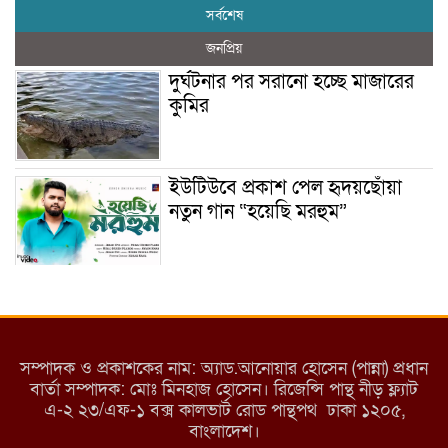
সর্বশেষ
জনপ্রিয়
দুর্ঘটনার পর সরানো হচ্ছে মাজারের
কুমির
ইউটিউবে প্রকাশ পেল হৃদয়ছোঁয়া
নতুন গান “হয়েছি মরহুম”
ইয়াবা: তরুণ সমাজ ধ্বংসের ভয়ংকর
মরণ নেশা
সম্পাদক ও প্রকাশকের নাম: অ্যাড.আনোয়ার হোসেন (পান্না) প্রধান
বার্তা সম্পাদক: মোঃ মিনহাজ হোসেন। রিজেন্সি পান্থ নীড় ফ্ল্যাট
এ-২ ২৩/এফ-১ বক্স কালভার্ট রোড পান্থপথ ঢাকা ১২০৫,
মাধবপুরে কমিউনিটি ক্লিনিকে
বাংলাদেশ।
অনিয়মের অভিযোগ