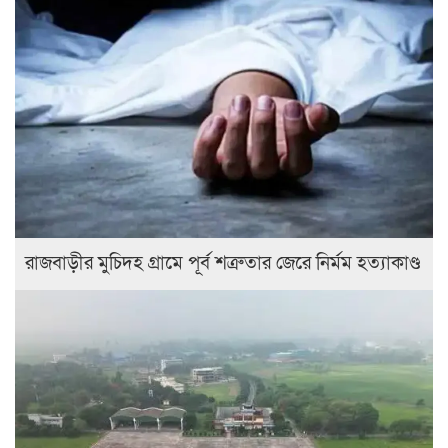
রাজবাড়ীর মুচিদহ গ্রামে পূর্ব শত্রুতার জেরে নির্মম হত্যাকাণ্ড