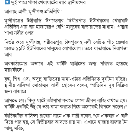
দুই পারে পাকা খেয়াঘাটের দাবি স্থানীয়দের
আক্কাছ আলী, মুন্সীগঞ্জ প্রতিনিধি :
মুন্সীগঞ্জের টঙ্গীবাড়ি উপজেলার দিঘীরপাড় ইউনিয়নের খেয়াঘাট
প্রতিদিন প্রায় ছয় হাজারেরও বেশি মানুষের যাতায়াতের মাধ্যম। পদ্মার
শাখা নদীর ওপর
নির্ভর করে মুন্সীগঞ্জ, শরীয়তপুর, চাঁদপুরসহ নদী বেষ্টিত পাঁচ জেলার
অন্তত ১১টি ইউনিয়নের মানুষের যোগাযোগ। তবে যাতায়াতে নিরাপত্তা
আর
অবকাঠামোর অভাবে এই ঘাটটি যাত্রীদের জন্য পরিণত হয়েছে
মরণফাঁদে।
বৃদ্ধ, শিশু এবং অসুস্থ ব্যক্তিদের নামা-ওঠায় প্রতিনিয়ত দুর্ঘটনা ঘটছে।
স্থানীয় বাসিন্দা মোহাম্মদ আলী হোসেন বলেন, “প্রতিদিন দুধ বিক্রির
জন্য বাজারে
আসতে হয়। কিন্তু ঘাটে ওঠানামা করতে গেলে জীবন বাজি রাখতে হয়।
ঘাটটি এতটাই উঁচু যে ওঠা-নামা করতে গিয়ে অনেকেই বিপদে পড়েন।”
কাঁচিকাটার বাসিন্দা রাবেয়া নামে এক নারী বলেন, “যে একবার এ ঘাট
দিয়ে পার হয়, সে দ্বিতীয়বার আসতে চায় না। এখানে হাজার হাজার টন
আলু, মরিচ,