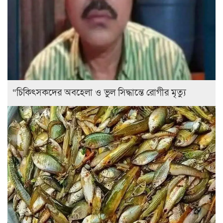
“চিকিৎসকদের অবহেলা ও ভুল সিদ্ধান্তে রোগীর মৃত্যু