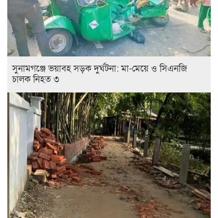
সুনামগঞ্জে ভয়াবহ সড়ক দুর্ঘটনা: মা-মেয়ে ও সিএনজি
চালক নিহত ৩