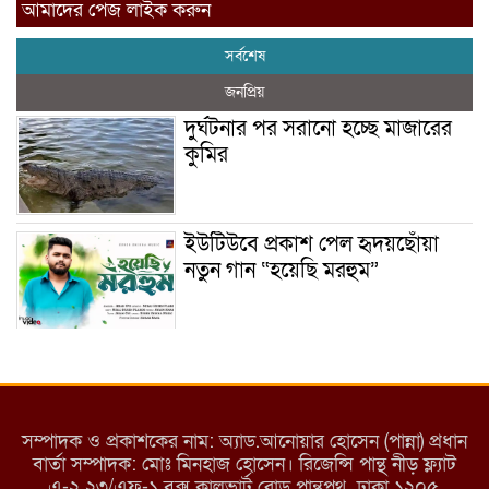
আমাদের পেজ লাইক করুন
সর্বশেষ
জনপ্রিয়
দুর্ঘটনার পর সরানো হচ্ছে মাজারের
কুমির
ইউটিউবে প্রকাশ পেল হৃদয়ছোঁয়া
নতুন গান “হয়েছি মরহুম”
ইয়াবা: তরুণ সমাজ ধ্বংসের ভয়ংকর
মরণ নেশা
সম্পাদক ও প্রকাশকের নাম: অ্যাড.আনোয়ার হোসেন (পান্না) প্রধান
বার্তা সম্পাদক: মোঃ মিনহাজ হোসেন। রিজেন্সি পান্থ নীড় ফ্ল্যাট
এ-২ ২৩/এফ-১ বক্স কালভার্ট রোড পান্থপথ ঢাকা ১২০৫,