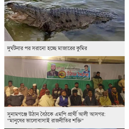
দুর্ঘটনার পর সরানো হচ্ছে মাজারের কুমির
সুনামগঞ্জে উঠান বৈঠকে এমপি প্রার্থী আলী আসগর:
“মানুষের ভালোবাসাই রাজনীতির শক্তি”