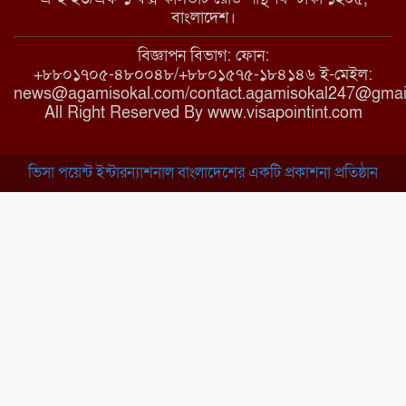
মাধবপুরে কমিউনিটি ক্লিনিকে
বাংলাদেশ।
অনিয়মের অভিযোগ
বিজ্ঞাপন বিভাগ: ফোন:
+৮৮০১৭০৫-৪৮০০৪৮/+৮৮০১৫৭৫-১৮৪১৪৬ ই-মেইল:
news@agamisokal.com/contact.agamisokal247@gmai
রাজবাড়ী: বালিয়াকান্দিতে কিশোরীর
All Right Reserved By www.visapointint.com
ঝুলন্ত মরদেহ উদ্ধার
ভিসা পয়েন্ট ইন্টারন্যাশনাল বাংলাদেশের একটি প্রকাশনা প্রতিষ্ঠান
ব্রাহ্মণবাড়িয়া: নাসিরনগরের মাদ্রাসায়
দুর্নীতির অভিযোগ
মুন্সিগঞ্জ: খালেদা জিয়ার সুস্থতা
কামনায় দোয়া মাহফিল
চাঁপাইনবাবগঞ্জ: সরকারি কলেজ