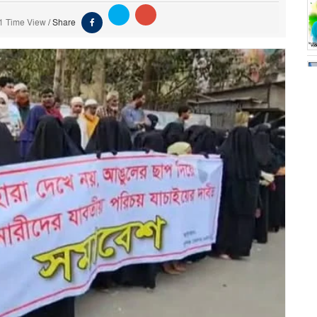
1 Time View
/
Share