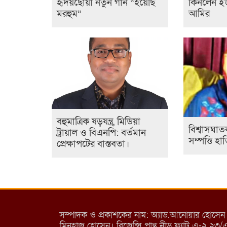
হৃদয়ছোঁয়া নতুন গান “হয়েছি
কিনলেন ইউ
মরহুম”
আমির
বহুমাত্রিক ষড়যন্ত্র, মিডিয়া
বিশ্বাসঘা
ট্রায়াল ও বিএনপি: বর্তমান
সম্পত্তি হ
প্রেক্ষাপটের বাস্তবতা।
সম্পাদক ও প্রকাশকের নাম: অ্যাড.আনোয়ার হোসেন (পান
মিনহাজ হোসেন। রিজেন্সি পান্থ নীড় ফ্ল্যাট এ-২ ২৩