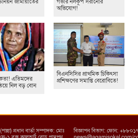
নিয়ন জামায়াতের
গভীর নলকূপ সরানোর
অভিযোগ!
বিএনসিসির প্রাথমিক চিকিৎসা
তকতা! এতিমদের
প্রশিক্ষণের সমাপ্তি বেরোবিতে!
াতিয়ে নিল বড় বোন
্না) প্রধান বার্তা সম্পাদক: মোঃ
বিজ্ঞাপন বিভাগ: ফোন: +৮
/এফ-১ বক্স কালভার্ট রোড পান্থপথ
news@agamisokal.com/con