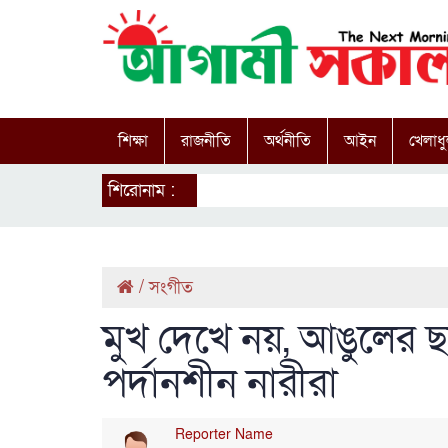
শিক্ষা
রাজনীতি
অর্থনীতি
আইন
খেলাধু
শিরোনাম :
/
সংগীত
মুখ দেখে নয়, আঙুলের ছ
পর্দানশীন নারীরা
Reporter Name