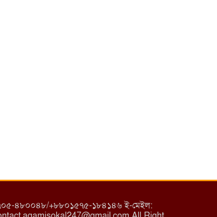
৮০১৭০৫-৪৮০০৪৮/+৮৮০১৫৭৫-১৮৪১৪৬ ই-মেইল:
tact.agamisokal247@gmail.com All Right