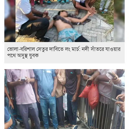
ভোলা-বরিশাল সেতুর দাবিতে লং মার্চ: নদী সাঁতরে যাওয়ার
পথে অসুস্থ যুবক