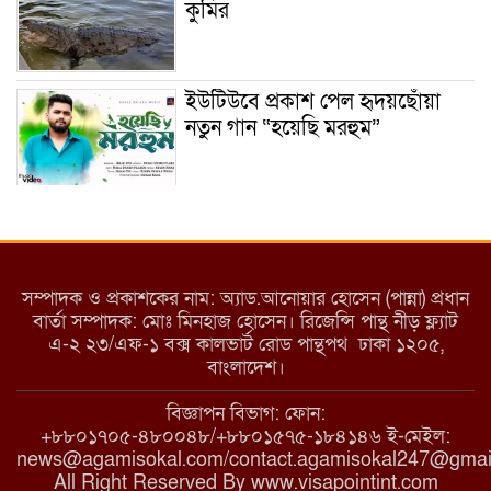
কুমির
ইউটিউবে প্রকাশ পেল হৃদয়ছোঁয়া
নতুন গান “হয়েছি মরহুম”
ইয়াবা: তরুণ সমাজ ধ্বংসের ভয়ংকর
মরণ নেশা
সম্পাদক ও প্রকাশকের নাম: অ্যাড.আনোয়ার হোসেন (পান্না) প্রধান
বার্তা সম্পাদক: মোঃ মিনহাজ হোসেন। রিজেন্সি পান্থ নীড় ফ্ল্যাট
এ-২ ২৩/এফ-১ বক্স কালভার্ট রোড পান্থপথ ঢাকা ১২০৫,
মাধবপুরে কমিউনিটি ক্লিনিকে
বাংলাদেশ।
অনিয়মের অভিযোগ
বিজ্ঞাপন বিভাগ: ফোন:
+৮৮০১৭০৫-৪৮০০৪৮/+৮৮০১৫৭৫-১৮৪১৪৬ ই-মেইল:
news@agamisokal.com/contact.agamisokal247@gmai
রাজবাড়ী: বালিয়াকান্দিতে কিশোরীর
All Right Reserved By www.visapointint.com