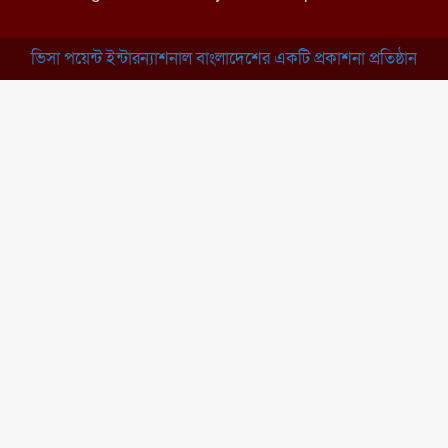
ঝুলন্ত মরদেহ উদ্ধার
ভিসা পয়েন্ট ইন্টারন্যাশনাল বাংলাদেশের একটি প্রকাশনা প্রতিষ্ঠান
ব্রাহ্মণবাড়িয়া: নাসিরনগরের মাদ্রাসায়
দুর্নীতির অভিযোগ
মুন্সিগঞ্জ: খালেদা জিয়ার সুস্থতা
কামনায় দোয়া মাহফিল
চাঁপাইনবাবগঞ্জ: সরকারি কলেজ
মাঠে ইসিপি উদ্যোক্তা মেলা
কুমিল্লা: তিতাসে দেশীয় অস্ত্র ও নগদ
টাকাসহ বিএনপি নেতা আটক