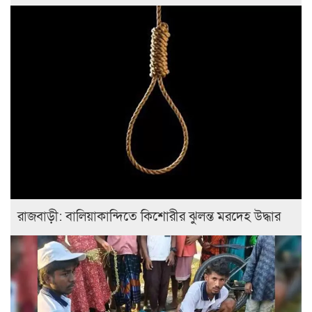
রাজবাড়ী: বালিয়াকান্দিতে কিশোরীর ঝুলন্ত মরদেহ উদ্ধার