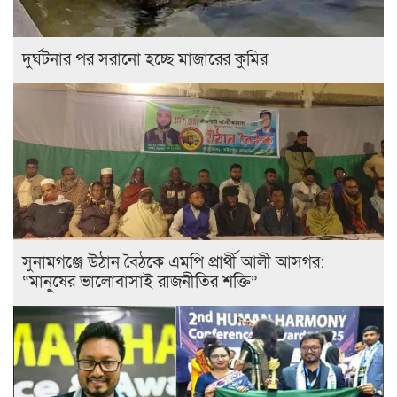
দুর্ঘটনার পর সরানো হচ্ছে মাজারের কুমির
সুনামগঞ্জে উঠান বৈঠকে এমপি প্রার্থী আলী আসগর:
“মানুষের ভালোবাসাই রাজনীতির শক্তি”