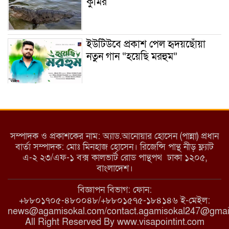
কুমির
ইউটিউবে প্রকাশ পেল হৃদয়ছোঁয়া
নতুন গান “হয়েছি মরহুম”
ইয়াবা: তরুণ সমাজ ধ্বংসের ভয়ংকর
মরণ নেশা
সম্পাদক ও প্রকাশকের নাম: অ্যাড.আনোয়ার হোসেন (পান্না) প্রধান
বার্তা সম্পাদক: মোঃ মিনহাজ হোসেন। রিজেন্সি পান্থ নীড় ফ্ল্যাট
এ-২ ২৩/এফ-১ বক্স কালভার্ট রোড পান্থপথ ঢাকা ১২০৫,
মাধবপুরে কমিউনিটি ক্লিনিকে
বাংলাদেশ।
অনিয়মের অভিযোগ
বিজ্ঞাপন বিভাগ: ফোন:
+৮৮০১৭০৫-৪৮০০৪৮/+৮৮০১৫৭৫-১৮৪১৪৬ ই-মেইল:
news@agamisokal.com/contact.agamisokal247@gmai
রাজবাড়ী: বালিয়াকান্দিতে কিশোরীর
All Right Reserved By www.visapointint.com