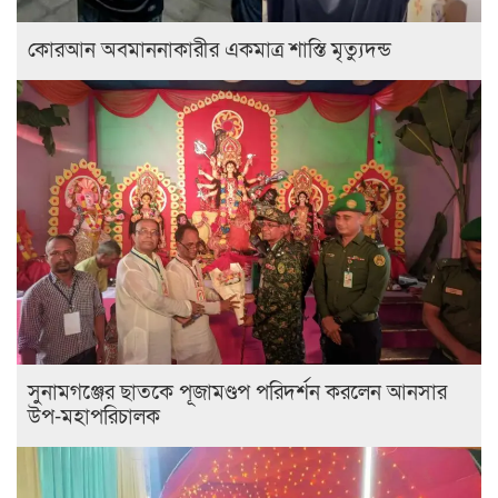
কোরআন অবমাননাকারীর একমাত্র শাস্তি মৃত্যুদন্ড
সুনামগঞ্জের ছাতকে পূজামণ্ডপ পরিদর্শন করলেন আনসার
উপ-মহাপরিচালক