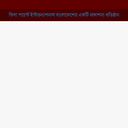
ঝুলন্ত মরদেহ উদ্ধার
ভিসা পয়েন্ট ইন্টারন্যাশনাল বাংলাদেশের একটি প্রকাশনা প্রতিষ্ঠান
ব্রাহ্মণবাড়িয়া: নাসিরনগরের মাদ্রাসায়
দুর্নীতির অভিযোগ
মুন্সিগঞ্জ: খালেদা জিয়ার সুস্থতা
কামনায় দোয়া মাহফিল
চাঁপাইনবাবগঞ্জ: সরকারি কলেজ
মাঠে ইসিপি উদ্যোক্তা মেলা
কুমিল্লা: তিতাসে দেশীয় অস্ত্র ও নগদ
টাকাসহ বিএনপি নেতা আটক