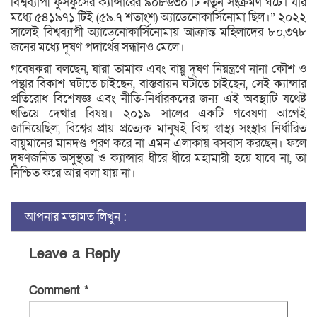
বিশ্বব্যাপী ফুসফুসের ক্যান্সারের ৯০৮৬৩০ টি নতুন সংক্রমণ ঘটে। যার
মধ্যে ৫৪১৯৭১ টিই (৫৯.৭ শতাংশ) অ্যাডেনোকার্সিনোমা ছিল।” ২০২২
সালেই বিশ্বব্যাপী অ্যাডেনোকার্সিনোমায় আক্রান্ত মহিলাদের ৮০,৩৭৮
জনের মধ্যে দূষণ পদার্থের সন্ধানও মেলে।
গবেষকরা বলছেন, যারা তামাক এবং বায়ু দূষণ নিয়ন্ত্রণে নানা কৌশ ও
পন্থার বিকাশ ঘটাতে চাইছেন, বাস্তবায়ন ঘটাতে চাইছেন, সেই ক্যান্সার
প্রতিরোধ বিশেষজ্ঞ এবং নীতি-নির্ধারকদের জন্য এই অবস্থাটি যথেষ্ট
খতিয়ে দেখার বিষয়। ২০১৯ সালের একটি গবেষণা আগেই
জানিয়েছিল, বিশ্বের প্রায় প্রত্যেক মানুষই বিশ্ব স্বাস্থ্য সংস্থার নির্ধারিত
বায়ুমানের মানদণ্ড পূরণ করে না এমন এলাকায় বসবাস করছেন। ফলে
দূষণজনিত অসুস্থতা ও ক্যান্সার ধীরে ধীরে মহামারী হয়ে যাবে না, তা
নিশ্চিত করে আর বলা যায় না।
আপনার মতামত লিখুন :
Leave a Reply
Comment
*