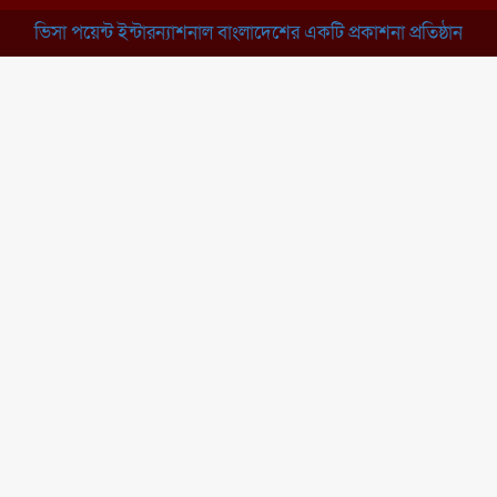
ভিসা পয়েন্ট ইন্টারন্যাশনাল বাংলাদেশের একটি প্রকাশনা প্রতিষ্ঠান
ব্রাহ্মণবাড়িয়া: নাসিরনগরের মাদ্রাসায়
দুর্নীতির অভিযোগ
মুন্সিগঞ্জ: খালেদা জিয়ার সুস্থতা
কামনায় দোয়া মাহফিল
চাঁপাইনবাবগঞ্জ: সরকারি কলেজ
মাঠে ইসিপি উদ্যোক্তা মেলা
কুমিল্লা: তিতাসে দেশীয় অস্ত্র ও নগদ
টাকাসহ বিএনপি নেতা আটক