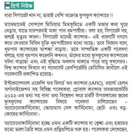
যারা সিগারেট খান না, তারাই বেশি আক্রান্ত ফুসফুস ক্যান্সারে !!
মাঝেমাঝেই সোশ্যাল মিডিয়ার মিমভূমিতে একটি মজার কথা ঘুরে
বেড়ায়, যাতে যারপরনাই মজা পান ধূমপায়ীরা। বলা হয়, সিগারেট নয়,
জন্মই মৃত্যুর কারণ। সিগারেট মানেই ক্যান্সার— এই ধারণাটি নস্যাৎ
করে দেওয়ার বিবিধ যুক্তি ধূমপায়ীদের মধ্যে আছে। তবে বিজ্ঞান বলে,
ধূমপান ক্যান্সারের আশঙ্কা বাড়ায়। তবে সাম্প্রতিক একটি গবেষণা
বলছে, যারা ধূমপান করেননি কখনও, তাঁদের মধ্যে ফুসফুসের ক্যান্সারের
ঘটনা বাড়ছে! এবং এই বৃদ্ধিতে অবদান থাকতে পারে বায়ু দূষণেরও।
বিশ্ব ক্যান্সার দিবসে দ্য ল্যানসেট রেসপিরেটরি মেডিসিন জার্নালে এই
গবেষণাটি প্রকাশিত হয়েছে।
ইন্টারন্যাশনাল এজেন্সি ফর রিসার্চ অন ক্যান্সার (IARC), ওয়ার্ল্ড হেলথ
অর্গানাইজেশন সহ বিভিন্ন গবেষকরা, গ্লোবাল ক্যান্সার অবজারভেটরি
২০২২-এর তথ্য সহ নানা তথ্য বিশ্লেষণ করে চারটি উপপ্রকারের স্তরের
ফুসফুসের ক্যান্সারের বিষয়ে গবেষণা চালিয়েছেন –
অ্যাডেনোকার্সিনোমা, স্কোয়ামাস সেল কার্সিনোমা, ছোট- এবং বড়-
কোষের কার্সিনোমা।
অ্যাডেনোকার্সিনোমা হচ্ছে এমন একটি ক্যান্সার যা শ্লেষ্মা এবং হজমের
মতো তরল তৈরি করে এমন গ্রন্থিগুলিতে শুরু হয়। গবেষকরা দেখেছেন,