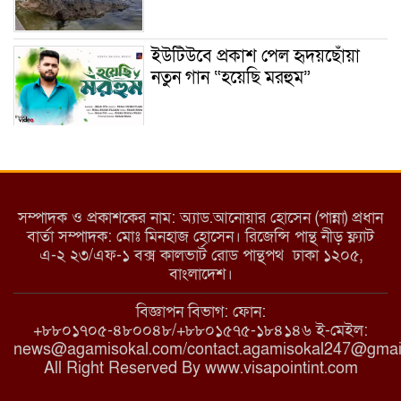
ইউটিউবে প্রকাশ পেল হৃদয়ছোঁয়া
নতুন গান “হয়েছি মরহুম”
ইয়াবা: তরুণ সমাজ ধ্বংসের ভয়ংকর
মরণ নেশা
সম্পাদক ও প্রকাশকের নাম: অ্যাড.আনোয়ার হোসেন (পান্না) প্রধান
বার্তা সম্পাদক: মোঃ মিনহাজ হোসেন। রিজেন্সি পান্থ নীড় ফ্ল্যাট
এ-২ ২৩/এফ-১ বক্স কালভার্ট রোড পান্থপথ ঢাকা ১২০৫,
মাধবপুরে কমিউনিটি ক্লিনিকে
বাংলাদেশ।
অনিয়মের অভিযোগ
বিজ্ঞাপন বিভাগ: ফোন:
+৮৮০১৭০৫-৪৮০০৪৮/+৮৮০১৫৭৫-১৮৪১৪৬ ই-মেইল:
news@agamisokal.com/contact.agamisokal247@gmai
রাজবাড়ী: বালিয়াকান্দিতে কিশোরীর
All Right Reserved By www.visapointint.com
ঝুলন্ত মরদেহ উদ্ধার