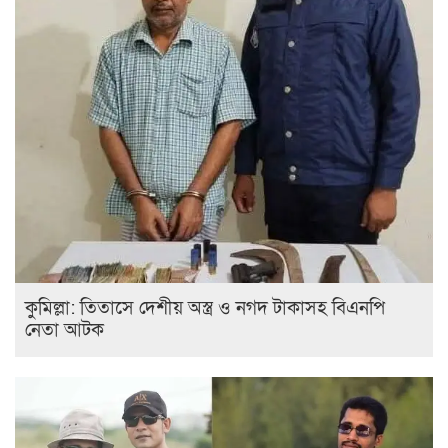
কুমিল্লা: তিতাসে দেশীয় অস্ত্র ও নগদ টাকাসহ বিএনপি
নেতা আটক