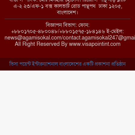
এ-২ ২৩/এফ-১ বক্স কালভার্ট রোড পান্থপথ ঢাকা ১২০৫,
মাধবপুরে কমিউনিটি ক্লিনিকে
বাংলাদেশ।
অনিয়মের অভিযোগ
বিজ্ঞাপন বিভাগ: ফোন:
+৮৮০১৭০৫-৪৮০০৪৮/+৮৮০১৫৭৫-১৮৪১৪৬ ই-মেইল:
news@agamisokal.com/contact.agamisokal247@gmai
রাজবাড়ী: বালিয়াকান্দিতে কিশোরীর
All Right Reserved By www.visapointint.com
ঝুলন্ত মরদেহ উদ্ধার
ভিসা পয়েন্ট ইন্টারন্যাশনাল বাংলাদেশের একটি প্রকাশনা প্রতিষ্ঠান
ব্রাহ্মণবাড়িয়া: নাসিরনগরের মাদ্রাসায়
দুর্নীতির অভিযোগ
মুন্সিগঞ্জ: খালেদা জিয়ার সুস্থতা
কামনায় দোয়া মাহফিল