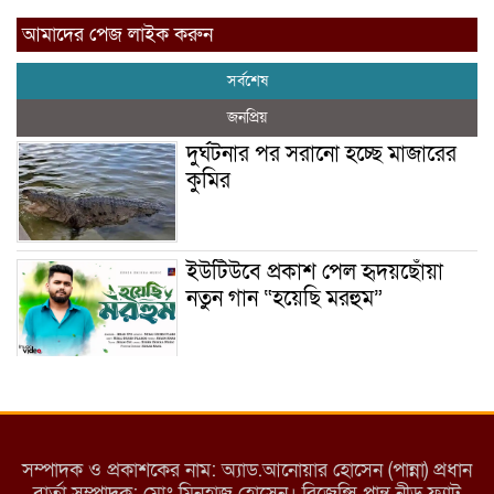
আমাদের পেজ লাইক করুন
সর্বশেষ
জনপ্রিয়
দুর্ঘটনার পর সরানো হচ্ছে মাজারের
কুমির
ইউটিউবে প্রকাশ পেল হৃদয়ছোঁয়া
নতুন গান “হয়েছি মরহুম”
ইয়াবা: তরুণ সমাজ ধ্বংসের ভয়ংকর
মরণ নেশা
সম্পাদক ও প্রকাশকের নাম: অ্যাড.আনোয়ার হোসেন (পান্না) প্রধান
বার্তা সম্পাদক: মোঃ মিনহাজ হোসেন। রিজেন্সি পান্থ নীড় ফ্ল্যাট