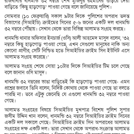
রাজধানীর ধানমন্ডি ৩২ নম্বরে শেখ মুজিবুর রহমানের গুড়িয়ে দেয়া
বাড়িতে ‘কিছু হাড়গোড়’ পাওয়া গেছে বলে জানিয়েছে পুলিশ।
সোমবার (১০ ফেব্রুয়ারি) সকাল ৯টার দিকে পুলিশের অপরাধ তদন্ত
বিভাগের (সিআইডি) ক্রাইমের সিনের ৫-৬ জনের একটি দল ধানমন্ডি
৩২ নম্বরে পৌঁছায়। সেখান থেকে তারা বিভিন্ন আলামত সংগ্রহ করছে।
ধানমন্ডি থানার অফিসার ইনচার্জ (ওসি) আলী আহমেদ মাসুদ বলেন, ‘৩২
নম্বরে কিছু হাড়গোড় পাওয়া গেছে, এখন সেগুলো মানুষের নাকি অন্য
কোনো প্রাণীর, সেটি নিশ্চিত হতে সিআইডির ক্রাইম সিন ইউনিট এসে
আলামত সংগ্রহ করেছে।’
আলামত সংগ্রহ শেষে সোয়া ১০টার দিকে সিআইডির টিম চলে গেছে
বলে জানান ওসি মাসুদ।
ধানমন্ডি ৩২ নম্বরের ভাঙা বাড়িতেই কি হাড়গোড় পাওয়া গেছে- এমন
প্রশ্নের জবাবে তিনি বলেন, নির্দিষ্ট কোথায় থেকে পাওয়া গেছে তা বলতে
পারছি না। তবে এটুকু জেনেছি যে এগুলো ধানমন্ডি ৩২ নম্বরে পাওয়া
গেছে।
আলামত সংগ্রহের বিষয়ে সিআইডির মুখপাত্র বিশেষ পুলিশ সুপার
জসীম উদ্দিন খান বলেন, ধানমন্ডি ৩২ নম্বরে সিআইডির ক্রাইম সিনের
একটি দল সকালে গেছে। সিআইডির ক্রাইম সিন অপরাধের আলামত
সংগ্রহের দক্ষ একটি দল। তারা সেখান থেকে অপরাধ-সংক্রান্ত আলামত