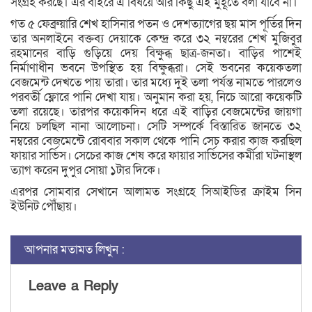
সংগ্রহ করছে। এর বাইরে এ বিষয়ে আর কিছু এই মুহূর্তে বলা যাবে না।
গত ৫ ফেব্রুয়ারি শেখ হাসিনার পতন ও দেশত্যাগের ছয় মাস পূর্তির দিন
তার অনলাইনে বক্তব্য দেয়াকে কেন্দ্র করে ৩২ নম্বরের শেখ মুজিবুর
রহমানের বাড়ি গুড়িয়ে দেয় বিক্ষুব্ধ ছাত্র-জনতা। বাড়ির পাশেই
নির্মাণাধীন ভবনে উপস্থিত হয় বিক্ষুব্ধরা। সেই ভবনের কয়েকতলা
বেজমেন্ট দেখতে পায় তারা। তার মধ্যে দুই তলা পর্যন্ত নামতে পারলেও
পরবর্তী ফ্লোরে পানি দেখা যায়। অনুমান করা হয়, নিচে আরো কয়েকটি
তলা রয়েছে। তারপর কয়েকদিন ধরে এই বাড়ির বেজমেন্টের জায়গা
নিয়ে চলছিল নানা আলোচনা। সেটি সম্পর্কে বিস্তারিত জানতে ৩২
নম্বরের বেজমেন্টে রোববার সকাল থেকে পানি সেচ করার কাজ করছিল
ফায়ার সার্ভিস। সেচের কাজ শেষ করে ফায়ার সার্ভিসের কর্মীরা ঘটনাস্থল
ত্যাগ করেন দুপুর সোয়া ১টার দিকে।
এরপর সোমবার সেখানে আলামত সংগ্রহে সিআইডির ক্রাইম সিন
ইউনিট পৌঁছায়।
আপনার মতামত লিখুন :
Leave a Reply